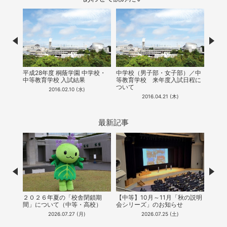
Prev
Nex
校説明
7月9
平成28年度 桐蔭学園 中学校・
中学校（男子部・女子部）／中
明会
中等教育学校 入試結果
等教育学校​ ​来年度入試日程に
ついて
2016.02.10 (水)
2016.04.21 (木)
最新記事
Prev
Nex
２０２６年夏の「校舎閉鎖期
【中等】10月～11月「秋の説明
【中
間」について（中等・高校）
会シリーズ」のお知らせ
能！
（20
2026.07.27 (月)
2026.07.25 (土)
公開