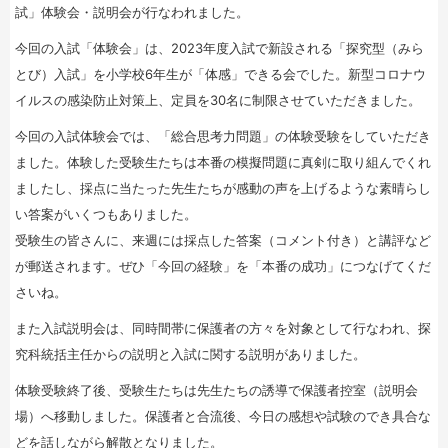
試」体験会・説明会が行なわれました。
今回の入試「体験会」は、2023年度入試で新設される「探究型（みら
とび）入試」を小学校6年生が「体感」できる会でした。新型コロナウ
イルスの感染防止対策上、定員を30名に制限させていただきました。
今回の入試体験会では、「総合思考力問題」の体験受験をしていただき
ました。体験した受験生たちは本番の模擬問題に真剣に取り組んでくれ
ましたし、採点に当たった先生たちが感動の声を上げるような素晴らし
い答案がいくつもありました。
受験生の皆さんに、来週には採点した答案（コメント付き）と講評など
が郵送されます。ぜひ「今回の経験」を「本番の成功」につなげてくだ
さいね。
また入試説明会は、同時間帯に保護者の方々を対象として行なわれ、探
究科統括主任からの説明と入試に関する説明がありました。
体験受験終了後、受験生たちは先生たちの誘導で保護者控室（説明会
場）へ移動しました。保護者と合流後、今日の感想や試験のでき具合な
どを話しながら解散となりました。