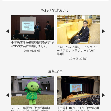
あわせて読みたい
Prev
Nex
中等教育学校模擬国連部がNYで
の世界大会に出場しました
「旬」の人に聞く インタビュ
「旬
ー「フロントランナー」Vol.1
ー「フ
2016.05.15 (日)
第1回
第2回
2016.05.20 (金)
最新記事
Prev
Nex
２０２６年夏の「校舎閉鎖期
【中等】10月～11月「秋の説明
【中