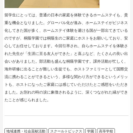
留学生にとっては、普通の日本の家庭を体験できるホームステイも、貴
重な機会となりました。グローバル化が進み、ホームステイがビジネス
化してきた国が多く、ホームステイ体験を避ける国が一部出てきている
のですが、桐蔭学園では桐蔭生のご家庭にホストをお願いしており、安
心してお任せしております。今回引率され、自らホームステイを体験さ
れた先生が「生涯に亘る友人ができた」と喜ぶなど、たくさんの良い出
会いがありました。部活動も盛んな桐蔭学園です。課外活動が忙しく、
海外研修に出ることが難しい生徒でも、ホストファミリーとして国際交
流に携わることができるという、多様な関わり方ができるというメリッ
トも、ホストになったご家庭には感じていただけたとご感想をいただき
ました。お別れの時の涙に象徴されるように、深くつながれた縁ができ
たことが感じられました。
地域連携・社会貢献活動
スクールトピックス
学園
高等学校