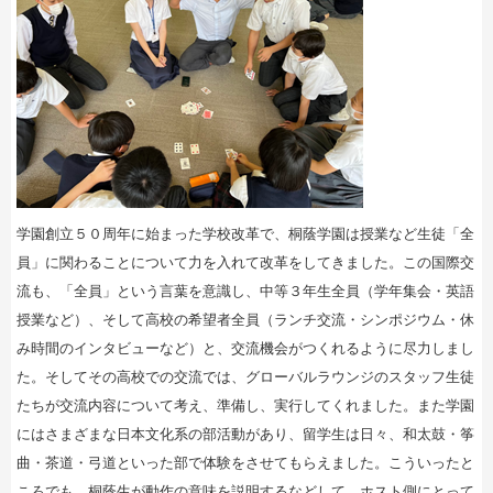
学園創立５０周年に始まった学校改革で、桐蔭学園は授業など生徒「全
員」に関わることについて力を入れて改革をしてきました。この国際交
流も、「全員」という言葉を意識し、中等３年生全員（学年集会・英語
授業など）、そして高校の希望者全員（ランチ交流・シンポジウム・休
み時間のインタビューなど）と、交流機会がつくれるように尽力しまし
た。そしてその高校での交流では、グローバルラウンジのスタッフ生徒
たちが交流内容について考え、準備し、実行してくれました。また学園
にはさまざまな日本文化系の部活動があり、留学生は日々、和太鼓・筝
曲・茶道・弓道といった部で体験をさせてもらえました。こういったと
ころでも、桐蔭生が動作の意味を説明するなどして、ホスト側にとって