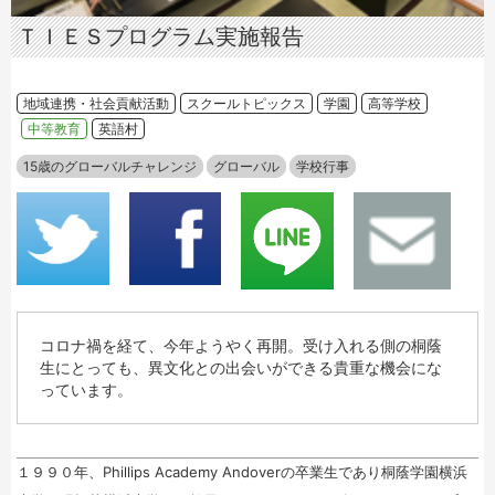
ＴＩＥＳプログラム実施報告
地域連携・社会貢献活動
スクールトピックス
学園
高等学校
中等教育
英語村
15歳のグローバルチャレンジ
グローバル
学校行事
コロナ禍を経て、今年ようやく再開。受け入れる側の桐蔭
生にとっても、異文化との出会いができる貴重な機会にな
っています。
１９９０年、Phillips Academy Andoverの卒業生であり桐蔭学園横浜