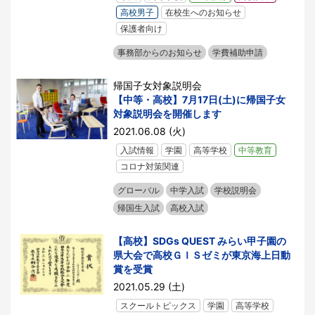
高校男子
在校生へのお知らせ
保護者向け
事務部からのお知らせ
学費補助申請
帰国子女対象説明会
【中等・高校】7月17日(土)に帰国子女
対象説明会を開催します
2021.06.08 (火)
入試情報
学園
高等学校
中等教育
コロナ対策関連
グローバル
中学入試
学校説明会
帰国生入試
高校入試
【高校】SDGs QUEST みらい甲子園の
県大会で高校ＧＩＳゼミが東京海上日動
賞を受賞
2021.05.29 (土)
スクールトピックス
学園
高等学校