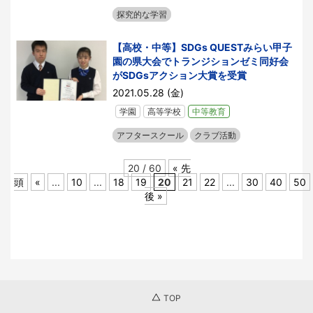
探究的な学習
【高校・中等】SDGs QUESTみらい甲子
園の県大会でトランジションゼミ同好会
がSDGsアクション大賞を受賞
2021.05.28 (金)
学園
高等学校
中等教育
アフタースクール
クラブ活動
20 / 60
« 先
頭
«
...
10
...
18
19
20
21
22
...
30
40
50
後 »
TOP