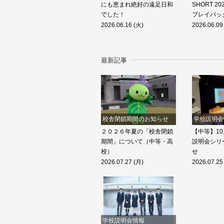
にも恵まれ絶好の遠足日和
SHORT 2
でした！
プレイバッ
2026.06.16 (火)
2026.06.09
最新記事
校舎閉鎖期間のお知らせ
学校説明会
２０２６年夏の「校舎閉鎖
【中等】10
期間」について（中等・高
説明会シリ
校）
せ
2026.07.27 (月)
2026.07.25
学校説明会情報