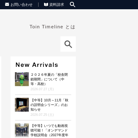
お問い合わせ
資料請求
Toin Timeline とは
２０２６年夏の「校舎閉
鎖期間」について（中
等・高校）
2026.07.27 (月)
【中等】10月～11月「秋
の説明会シリーズ」のお
知らせ
2026.07.25 (土)
【中等】いつでも動画視
聴可能！「オンデマンド
学校説明会（2027年度年