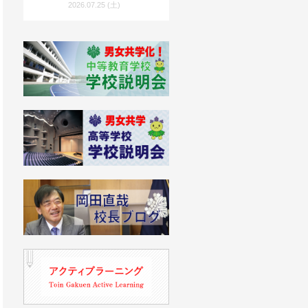
度入試向け）」を公開！
2026.07.25 (土)