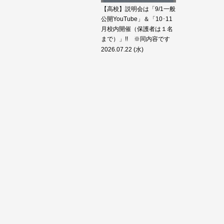
【高校】説明会は「9/1一般
公開YouTube」＆「10･11
月校内開催（保護者は１名
まで）」!! ※同内容です
2026.07.22 (水)