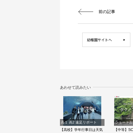
前の記事
幼稚園サイトへ
あわせて読みたい
高１ 高2 遠足リポート
ショートム
【高校】学年行事日は天気
【中等】SCH