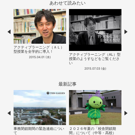
あわせて読みたい
Prev
Nex
アクティブラーニング（ＡＬ）
本校
アクテ
型授業を全学的に導入！
（Ａ
授業が
アクティブラーニング（AL）型
で紹
2015.04.01 (水)
授業のようすなどをご覧くださ
い
2015.07.03 (金)
最新記事
Prev
Nex
事務閉鎖期間の緊急連絡につい
２０２６年夏の「校舎閉鎖期
【中等
て
間」について（中等・高校）
会シ