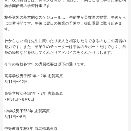
蔭学園伝統の学習行事です。
校外講習の基本的なスケジュールは、午前中が英数国の授業、午後から
は自習時間です。午後は翌日の授業の予習や、提出課題に取り組みま
す。
わからない点は先生に聞いたり友人と相談したりできるのもこの講習の
魅力です。また、卒業生のチューターは学習のサポートだけでなく、自
身の経験などを話してくれたりアドバイスをくれたりもします。
今年の各校各学年の講習概要は以下の通りです。
高等学校男子部1年・2年 志賀高原
8月1日〜12日
高等学校女子部1年・2年 志賀高原
7月31日〜8月6日
中学校男子部3年 志賀高原
8月1日〜6日
中等教育学校3年 白馬栂池高原