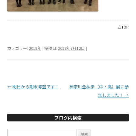
△TOP
カテゴリー:
2018年
| 投稿日:
2018年7月12日
|
投稿ナビゲーション
←
明日から期末考査です！
神奈川全私学（中・高）展に参
加しました！
→
ブログ内検索
検