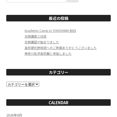
索:
最近の投稿
Academic Camp in YOKOHAMA 初日
志賀講習２日目
志賀講習が始まりました
高校硬式野球部へのご声援ありがとうございました
神奈川私学高校展に参加しました
カテゴリー
カ
テ
ゴ
リ
ー
CALENDAR
2026年8月