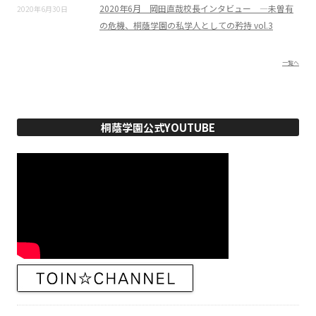
2020年6月 岡田直哉校長インタビュー ―未曽有
2020年6月30日
の危機、桐蔭学園の私学人としての矜持 vol.3
一覧へ
桐蔭学園公式YOUTUBE