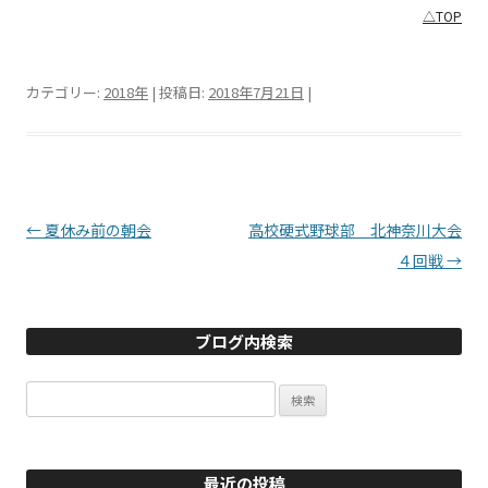
△TOP
カテゴリー:
2018年
| 投稿日:
2018年7月21日
|
投稿ナビゲーション
←
夏休み前の朝会
高校硬式野球部 北神奈川大会
４回戦
→
ブログ内検索
検
索:
最近の投稿