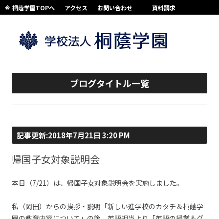
桐蔭学園TOPへ
アクセス
お問い合わせ
資料請求
コンテンツへスキップ
ブログタイトル一覧
記事更新:2018年7月21日 3:20 PM
帰国子女対象説明会
本日（7/21）は、帰国子女対象説明会を実施しました。
私（岡田）からの挨拶・説明「新しい進学校のカタチ＆桐蔭学
園の教育内容について」の後、英語担当より「英語の授業＆グ