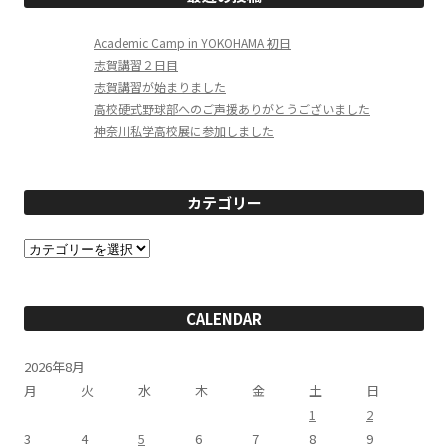
Academic Camp in YOKOHAMA 初日
志賀講習２日目
志賀講習が始まりました
高校硬式野球部へのご声援ありがとうございました
神奈川私学高校展に参加しました
カテゴリー
カ
テ
ゴ
リ
ー
CALENDAR
2026年8月
月
火
水
木
金
土
日
1
2
3
4
5
6
7
8
9