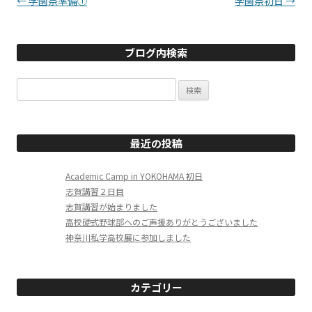
投稿ナビゲーション
←
学園祭準備①
学園祭初日
→
ブログ内検索
検
索:
最近の投稿
Academic Camp in YOKOHAMA 初日
志賀講習２日目
志賀講習が始まりました
高校硬式野球部へのご声援ありがとうございました
神奈川私学高校展に参加しました
カテゴリー