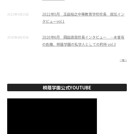
2022年5月 玉田裕之中等教育学校校長 就任イン
2022年5月23日
タビューvol.1
2020年6月 岡田直哉校長インタビュー ―未曽有
2020年6月30日
の危機、桐蔭学園の私学人としての矜持 vol.3
一覧へ
桐蔭学園公式YOUTUBE