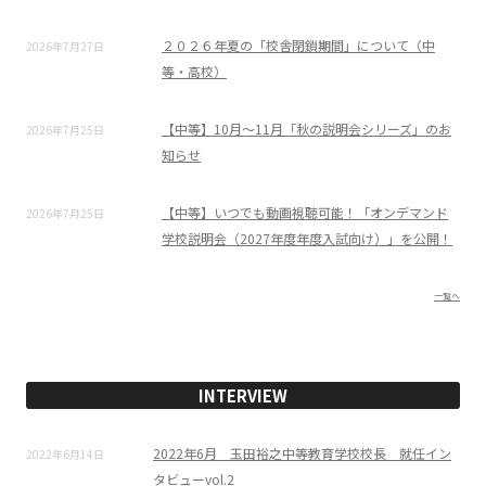
２０２６年夏の「校舎閉鎖期間」について（中
2026年7月27日
等・高校）
【中等】10月～11月「秋の説明会シリーズ」のお
2026年7月25日
知らせ
【中等】いつでも動画視聴可能！「オンデマンド
2026年7月25日
学校説明会（2027年度年度入試向け）」を公開！
一覧へ
INTERVIEW
2022年6月 玉田裕之中等教育学校校長 就任イン
2022年6月14日
タビューvol.2