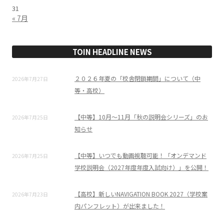
31
« 7月
TOIN HEADLINE NEWS
２０２６年夏の「校舎閉鎖期間」について（中
2026年7月27日
等・高校）
【中等】10月～11月「秋の説明会シリーズ」のお
2026年7月25日
知らせ
【中等】いつでも動画視聴可能！「オンデマンド
2026年7月25日
学校説明会（2027年度年度入試向け）」を公開！
【高校】新しいNAVIGATION BOOK 2027（学校案
2026年7月23日
内パンフレット）が出来ました！