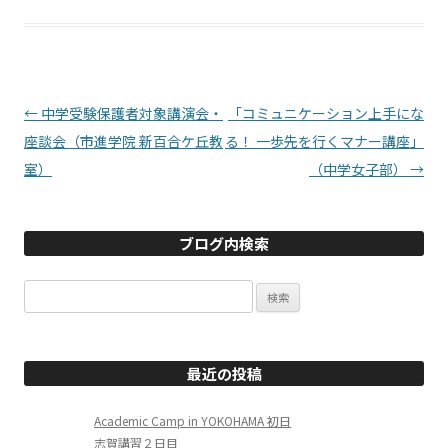
投稿ナビゲーション
←
中学受験保護者対象講演会・
「コミュニケーション上手にな
座談会（市進学院 新百合ケ丘教
る！ 一歩先を行くマナー講座」
室）
（中学女子部）
→
ブログ内検索
検
索:
最近の投稿
Academic Camp in YOKOHAMA 初日
志賀講習２日目