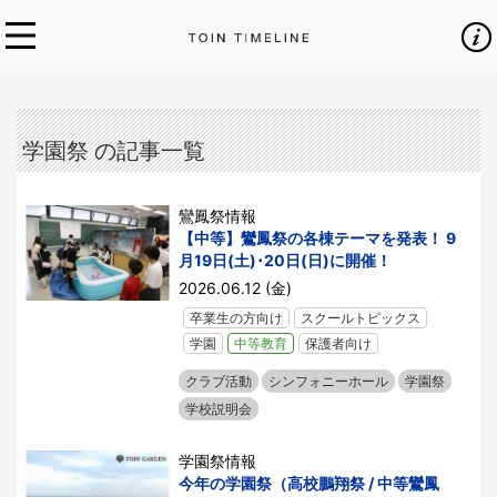
学園祭 の記事一覧
鸞鳳祭情報
【中等】鸞鳳祭の各棟テーマを発表！ 9
月19日(土)･20日(日)に開催！
2026.06.12 (金)
卒業生の方向け
スクールトピックス
学園
中等教育
保護者向け
クラブ活動
シンフォニーホール
学園祭
学校説明会
学園祭情報
今年の学園祭（高校鵬翔祭 / 中等鸞鳳