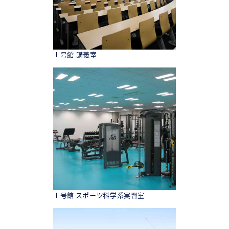
Ⅰ号館 講義室
Ⅰ号館 スポーツ科学系実習室