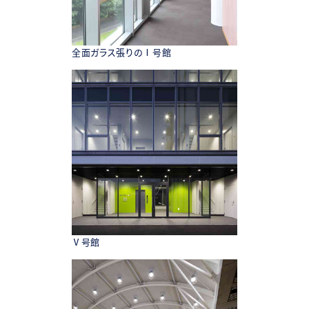
全面ガラス張りのⅠ号館
Ⅴ号館