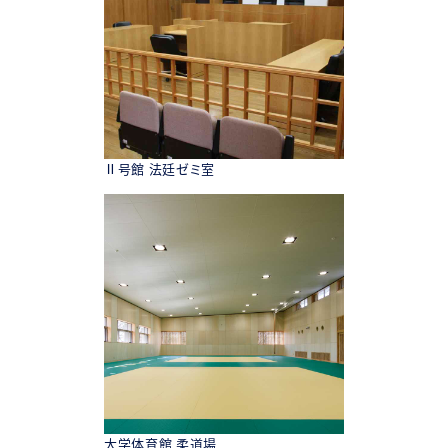
Ⅱ号館 法廷ゼミ室
大学体育館 柔道場