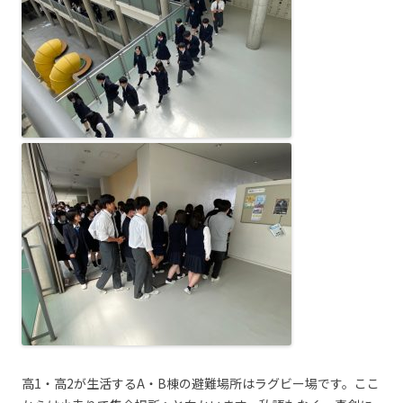
高1・高2が生活するA・B棟の避難場所はラグビー場です。ここ