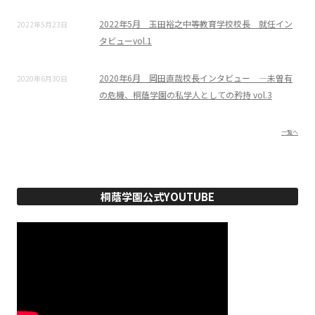
2022年5月 玉田裕之中等教育学校校長 就任イン
2022年5月23日
タビューvol.1
2020年6月 岡田直哉校長インタビュー ―未曽有
2020年6月30日
の危機、桐蔭学園の私学人としての矜持 vol.3
一覧へ
桐蔭学園公式YOUTUBE