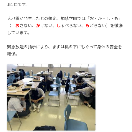
1回目です。
大地震が発生したとの想定。桐蔭学園では「お・か・し・も」
（＝
お
さない、
か
けない、
し
ゃべらない、
も
どらない）を徹底
しています。
緊急放送の指示により、まずは机の下にもぐって身体の安全を
確保。