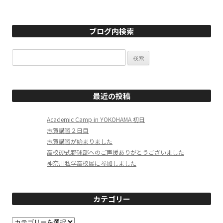
ブログ内検索
検
索:
最近の投稿
Academic Camp in YOKOHAMA 初日
志賀講習２日目
志賀講習が始まりました
高校硬式野球部へのご声援ありがとうございました
神奈川私学高校展に参加しました
カテゴリー
カ