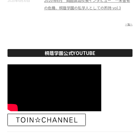
2020年6月 岡田直哉校長インタビュー ―未曽有
2020年6月30日
の危機、桐蔭学園の私学人としての矜持 vol.3
一覧へ
桐蔭学園公式YOUTUBE