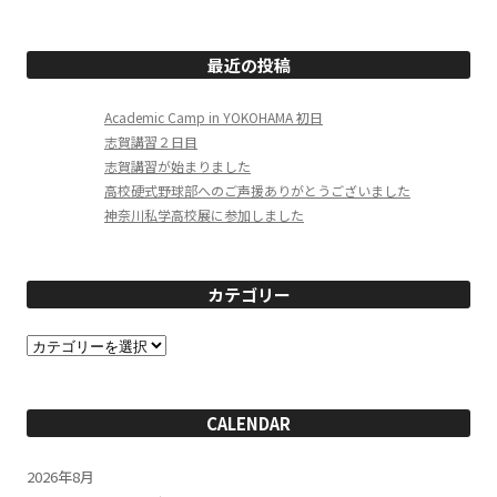
最近の投稿
Academic Camp in YOKOHAMA 初日
志賀講習２日目
志賀講習が始まりました
高校硬式野球部へのご声援ありがとうございました
神奈川私学高校展に参加しました
カテゴリー
カ
テ
ゴ
リ
ー
CALENDAR
2026年8月