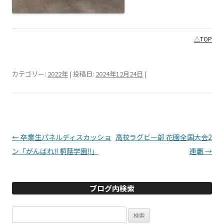
△TOP
カテゴリー:
2022年
| 投稿日:
2024年12月24日
|
投稿ナビゲーション
←
卒業生パネルディスカッショ
高校ラグビー部 花園全国大会2
ン「がんばれ!! 桐蔭学園!!」
連覇
→
ブログ内検索
検
索: