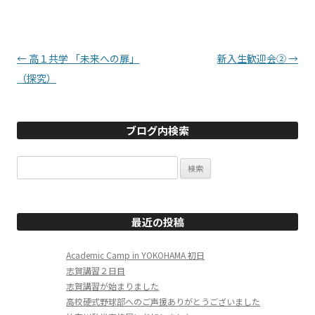
投稿ナビゲーション
←
高１共学 「未来への扉」
新入生歓迎会②
→
（探究）
ブログ内検索
検
索:
最近の投稿
Academic Camp in YOKOHAMA 初日
志賀講習２日目
志賀講習が始まりました
高校硬式野球部へのご声援ありがとうございました