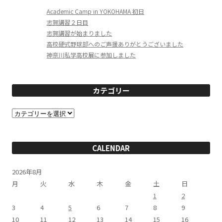
Academic Camp in YOKOHAMA 初日
志賀講習２日目
志賀講習が始まりました
高校硬式野球部へのご声援ありがとうございました
神奈川私学高校展に参加しました
カテゴリー
カ
テ
ゴ
リ
ー
CALENDAR
2026年8月
月
火
水
木
金
土
日
1
2
3
4
5
6
7
8
9
10
11
12
13
14
15
16