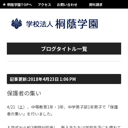
桐蔭学園TOPへ
アクセス
お問い合わせ
資料請求
コンテンツへスキップ
ブログタイトル一覧
記事更新:2018年4月23日 1:06 PM
保護者の集い
4/21（土）、中等教育1年・3年、中学男子部1年男子で「保護
者の集い」を行いました。
入学式から約2週間が経過し、新入生たちは学校生活にも慣れて