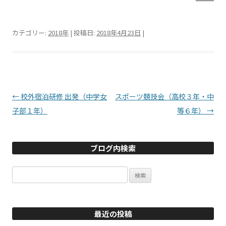
カテゴリー:
2018年
| 投稿日:
2018年4月23日
|
投稿ナビゲーション
←
校外宿泊研修 出発（中学女
スポーツ競技会（高校３年・中
子部１年）
等６年）
→
ブログ内検索
検
索:
最近の投稿