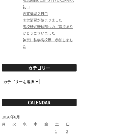
Academic Camp in YOKOHAMA
初日
志賀講習２日目
志賀講習が始まりました
高校硬式野球部へのご声援あり
がとうございました
神奈川私学高校展に参加しまし
た
カテゴリー
カ
テ
ゴ
リ
ー
CALENDAR
2026年8月
月
火
水
木
金
土
日
1
2