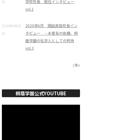
学校校長 就任インタビュー
日
vol.1
2020年6月 岡田直哉校長イン
2020年6月30
タビュー ―未曽有の危機、桐
日
蔭学園の私学人としての矜持
vol.3
一覧へ
桐蔭学園公式YOUTUBE