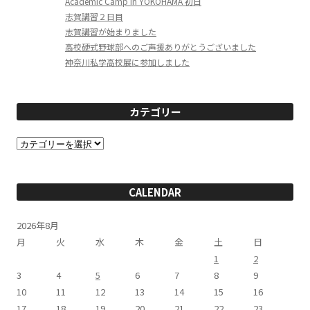
Academic Camp in YOKOHAMA 初日
志賀講習２日目
志賀講習が始まりました
高校硬式野球部へのご声援ありがとうございました
神奈川私学高校展に参加しました
カテゴリー
カ
テ
ゴ
リ
ー
CALENDAR
2026年8月
月
火
水
木
金
土
日
1
2
3
4
5
6
7
8
9
10
11
12
13
14
15
16
17
18
19
20
21
22
23