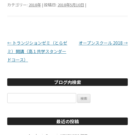
カテゴリー:
2018年
| 投稿日:
2018年5月10日
|
投稿ナビゲーション
←
トランジションゼミ（とらゼ
オープンスクール 2018
→
ミ）開講（高１共学スタンダー
ドコース）
ブログ内検索
検
索:
最近の投稿