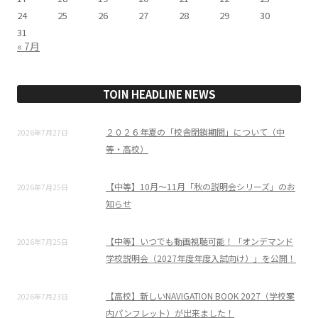
24
25
26
27
28
29
30
31
« 7月
TOIN HEADLINE NEWS
２０２６年夏の「校舎閉鎖期間」について（中
2026年7月27日
等・高校）
【中等】10月～11月「秋の説明会シリーズ」のお
2026年7月25日
知らせ
【中等】いつでも動画視聴可能！「オンデマンド
2026年7月25日
学校説明会（2027年度年度入試向け）」を公開！
【高校】新しいNAVIGATION BOOK 2027（学校案
2026年7月23日
内パンフレット）が出来ました！