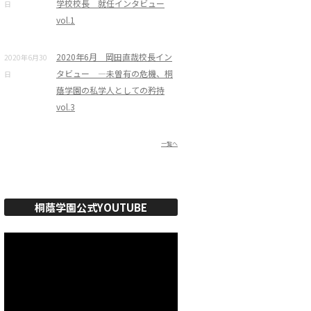
学校校長 就任インタビュー
日
vol.1
2020年6月 岡田直哉校長イン
2020年6月30
タビュー ―未曽有の危機、桐
日
蔭学園の私学人としての矜持
vol.3
一覧へ
桐蔭学園公式YOUTUBE