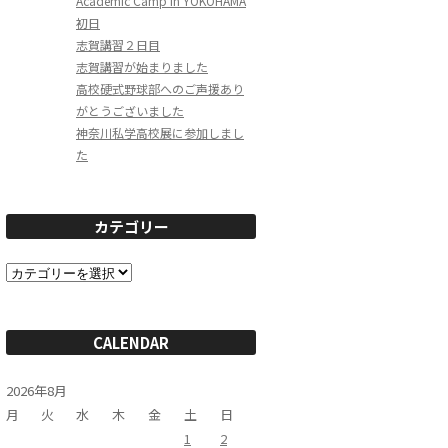
Academic Camp in YOKOHAMA
初日
志賀講習２日目
志賀講習が始まりました
高校硬式野球部へのご声援あり
がとうございました
神奈川私学高校展に参加しまし
た
カテゴリー
カ
テ
ゴ
リ
ー
CALENDAR
2026年8月
月
火
水
木
金
土
日
1
2