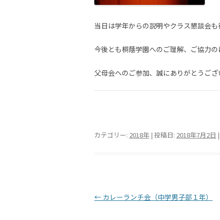
当日は学年からの説明やクラス懇談会も
今後とも桐蔭学園へのご理解、ご協力の
父母会へのご参加、誠にありがとうござ
カテゴリー:
2018年
| 投稿日:
2018年7月2日
|
投稿ナビゲーション
←
カレーランチ会（中学男子部１年）