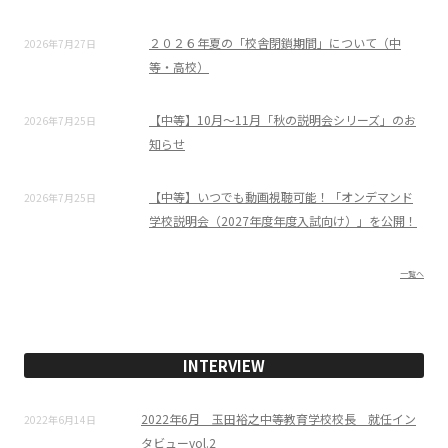
２０２６年夏の「校舎閉鎖期間」について（中
2026年7月27日
等・高校）
【中等】10月～11月「秋の説明会シリーズ」のお
2026年7月25日
知らせ
【中等】いつでも動画視聴可能！「オンデマンド
2026年7月25日
学校説明会（2027年度年度入試向け）」を公開！
一覧へ
INTERVIEW
2022年6月 玉田裕之中等教育学校校長 就任イン
2022年6月14日
タビューvol.2