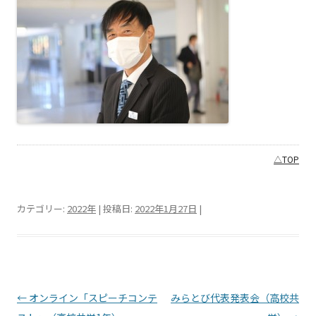
△TOP
カテゴリー:
2022年
| 投稿日:
2022年1月27日
|
投稿ナビゲーション
←
オンライン「スピーチコンテ
みらとび代表発表会（高校共