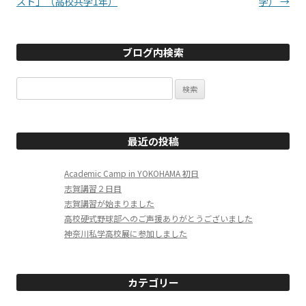
スト」（高校共学1年）
学）
→
ブログ内検索
検
索:
最近の投稿
Academic Camp in YOKOHAMA 初日
志賀講習２日目
志賀講習が始まりました
高校硬式野球部へのご声援ありがとうございました
神奈川私学高校展に参加しました
カテゴリー