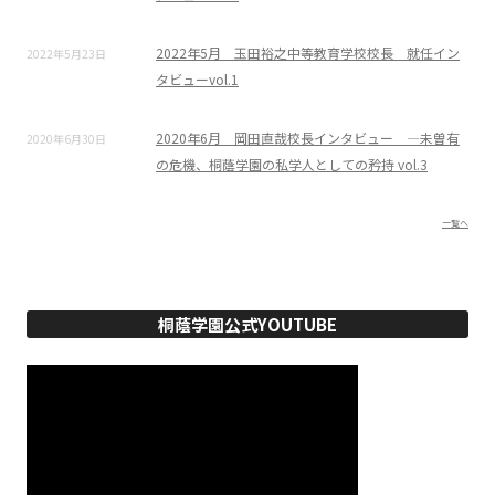
2022年5月 玉田裕之中等教育学校校長 就任イン
2022年5月23日
タビューvol.1
2020年6月 岡田直哉校長インタビュー ―未曽有
2020年6月30日
の危機、桐蔭学園の私学人としての矜持 vol.3
一覧へ
桐蔭学園公式YOUTUBE