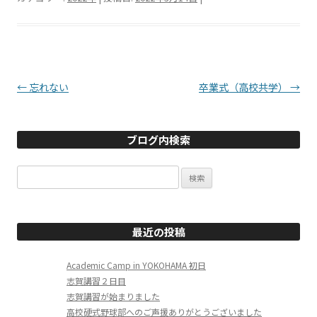
投稿ナビゲーション
←
忘れない
卒業式（高校共学）
→
ブログ内検索
検
索:
最近の投稿
Academic Camp in YOKOHAMA 初日
志賀講習２日目
志賀講習が始まりました
高校硬式野球部へのご声援ありがとうございました