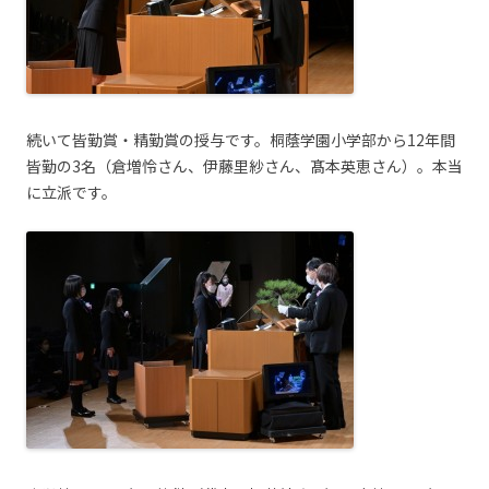
続いて皆勤賞・精勤賞の授与です。桐蔭学園小学部から12年間
皆勤の3名（倉増怜さん、伊藤里紗さん、髙本英恵さん）。本当
に立派です。