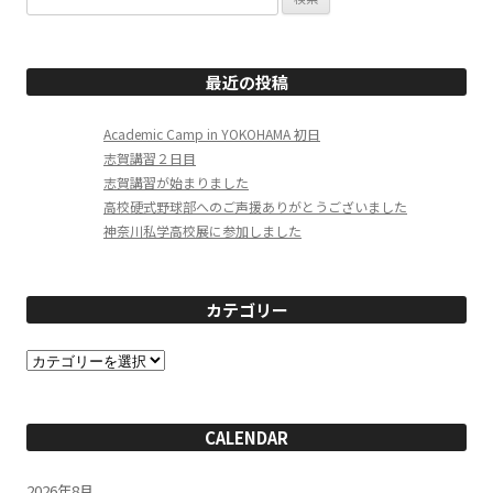
索:
最近の投稿
Academic Camp in YOKOHAMA 初日
志賀講習２日目
志賀講習が始まりました
高校硬式野球部へのご声援ありがとうございました
神奈川私学高校展に参加しました
カテゴリー
カ
テ
ゴ
リ
ー
CALENDAR
2026年8月