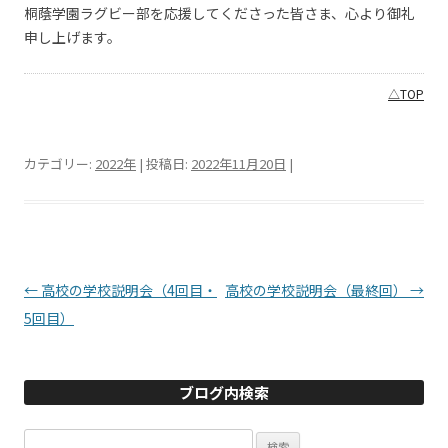
桐蔭学園ラグビー部を応援してくださった皆さま、心より御礼
申し上げます。
△TOP
カテゴリー:
2022年
| 投稿日:
2022年11月20日
|
投稿ナビゲーション
←
高校の学校説明会（4回目・
高校の学校説明会（最終回）
→
5回目）
ブログ内検索
検