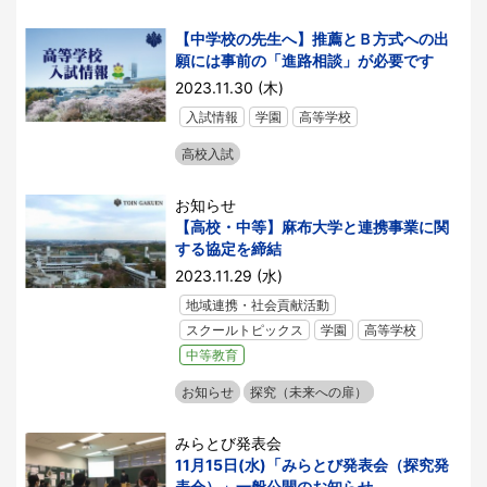
【中学校の先生へ】推薦とＢ方式への出
願には事前の「進路相談」が必要です
2023.11.30 (木)
入試情報
学園
高等学校
高校入試
お知らせ
【高校・中等】麻布大学と連携事業に関
する協定を締結
2023.11.29 (水)
地域連携・社会貢献活動
スクールトピックス
学園
高等学校
中等教育
お知らせ
探究（未来への扉）
みらとび発表会
11月15日(水)「みらとび発表会（探究発
表会）」一般公開のお知らせ