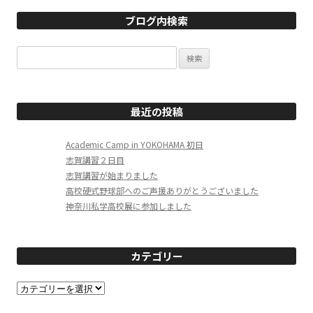
ブログ内検索
検
索:
最近の投稿
Academic Camp in YOKOHAMA 初日
志賀講習２日目
志賀講習が始まりました
高校硬式野球部へのご声援ありがとうございました
神奈川私学高校展に参加しました
カテゴリー
カ
テ
ゴ