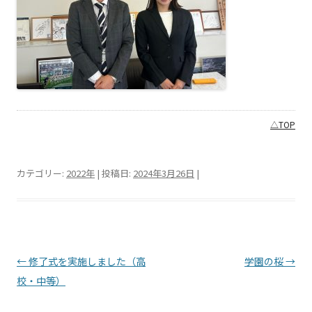
△TOP
カテゴリー:
2022年
| 投稿日:
2024年3月26日
|
投稿ナビゲーション
←
修了式を実施しました（高
学園の桜
→
校・中等）