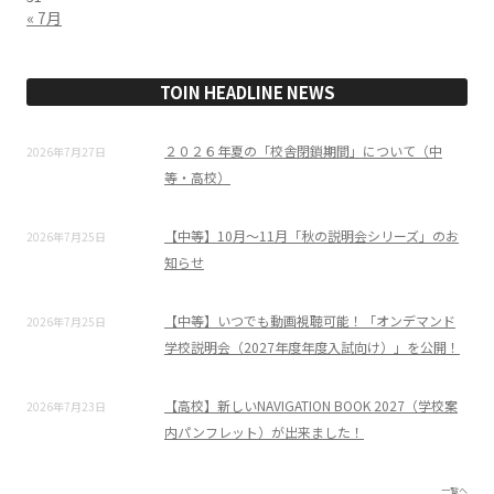
« 7月
TOIN HEADLINE NEWS
２０２６年夏の「校舎閉鎖期間」について（中
2026年7月27日
等・高校）
【中等】10月～11月「秋の説明会シリーズ」のお
2026年7月25日
知らせ
【中等】いつでも動画視聴可能！「オンデマンド
2026年7月25日
学校説明会（2027年度年度入試向け）」を公開！
【高校】新しいNAVIGATION BOOK 2027（学校案
2026年7月23日
内パンフレット）が出来ました！
一覧へ