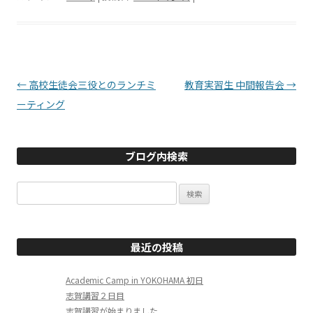
投稿ナビゲーション
←
高校生徒会三役とのランチミ
教育実習生 中間報告会
→
ーティング
ブログ内検索
検
索:
最近の投稿
Academic Camp in YOKOHAMA 初日
志賀講習２日目
志賀講習が始まりました