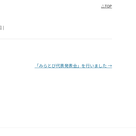
△TOP
日
|
「みらとび代表発表会」を行いました
→