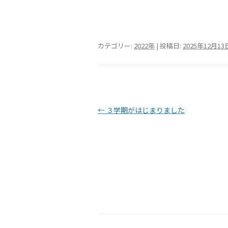
カテゴリー:
2022年
| 投稿日:
2025年12月13
投稿ナビゲーション
←
３学期がはじまりました