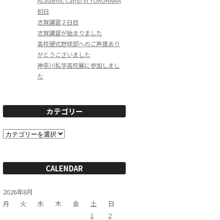
Academic Camp in YOKOHAMA
初日
志賀講習２日目
志賀講習が始まりました
高校硬式野球部へのご声援あり
がとうございました
神奈川私学高校展に参加しまし
た
カテゴリー
カ
テ
ゴ
リ
ー
CALENDAR
2026年8月
月
火
水
木
金
土
日
1
2