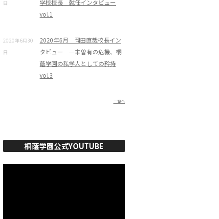
学校校長 就任インタビュー
日
vol.1
2020年6月 岡田直哉校長イン
2020年6月30
タビュー ―未曽有の危機、桐
日
蔭学園の私学人としての矜持
vol.3
一覧へ
桐蔭学園公式YOUTUBE