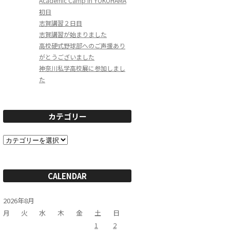
Academic Camp in YOKOHAMA
初日
志賀講習２日目
志賀講習が始まりました
高校硬式野球部へのご声援あり
がとうございました
神奈川私学高校展に参加しまし
た
カテゴリー
カ
テ
ゴ
リ
ー
CALENDAR
2026年8月
月
火
水
木
金
土
日
1
2