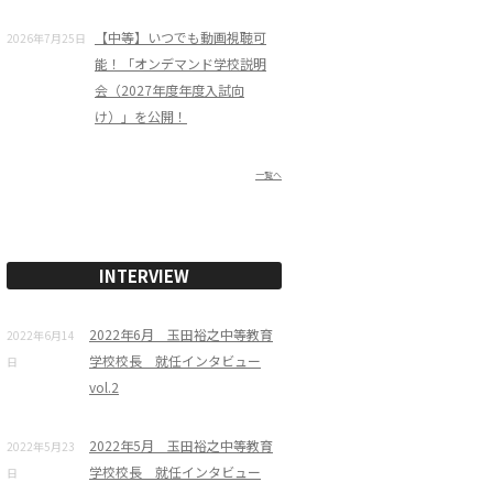
【中等】いつでも動画視聴可
2026年7月25日
能！「オンデマンド学校説明
会（2027年度年度入試向
け）」を公開！
一覧へ
INTERVIEW
2022年6月 玉田裕之中等教育
2022年6月14
学校校長 就任インタビュー
日
vol.2
2022年5月 玉田裕之中等教育
2022年5月23
学校校長 就任インタビュー
日