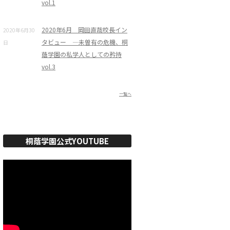
vol.1
2020年6月 岡田直哉校長イン
2020年6月30
タビュー ―未曽有の危機、桐
日
蔭学園の私学人としての矜持
vol.3
一覧へ
桐蔭学園公式YOUTUBE