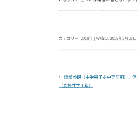
カテゴリー:
2018年
| 投稿日:
2018年5月23日
投稿ナビゲーション
←
授業参観（中学男子＆中等前期）、保
（高校共学１年）