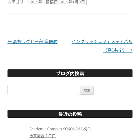
カテゴリー:
2019年
| 投稿日:
2019年1月9日
|
投稿ナビゲーション
←
高校ラグビー部 準優勝
イングリッシュフェスティバル
（高1共学）
→
ブログ内検索
検
索:
最近の投稿
Academic Camp in YOKOHAMA 初日
志賀講習２日目