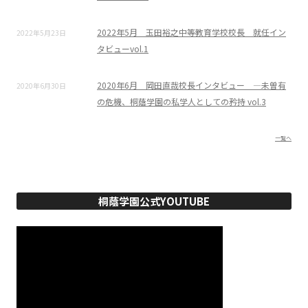
2022年5月 玉田裕之中等教育学校校長 就任イン
2022年5月23日
タビューvol.1
2020年6月 岡田直哉校長インタビュー ―未曽有
2020年6月30日
の危機、桐蔭学園の私学人としての矜持 vol.3
一覧へ
桐蔭学園公式YOUTUBE