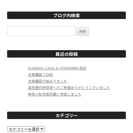
ブログ内検索
検
索:
最近の投稿
Academic Camp in YOKOHAMA 初日
志賀講習２日目
志賀講習が始まりました
高校硬式野球部へのご声援ありがとうございました
神奈川私学高校展に参加しました
カテゴリー
カ
テ