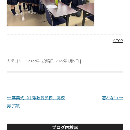
△TOP
カテゴリー:
2022年
| 投稿日:
2022年3月5日
|
投稿ナビゲーション
←
卒業式（中等教育学校、高校
忘れない
→
男子部）
ブログ内検索