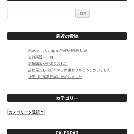
検
索:
最近の投稿
Academic Camp in YOKOHAMA 初日
志賀講習２日目
志賀講習が始まりました
高校硬式野球部へのご声援ありがとうございました
神奈川私学高校展に参加しました
カテゴリー
カ
テ
ゴ
リ
ー
CALENDAR