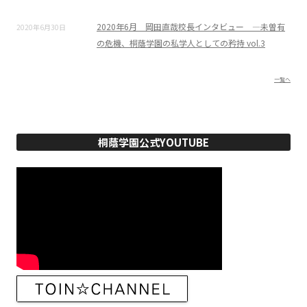
2020年6月 岡田直哉校長インタビュー ―未曽有
2020年6月30日
の危機、桐蔭学園の私学人としての矜持 vol.3
一覧へ
桐蔭学園公式YOUTUBE