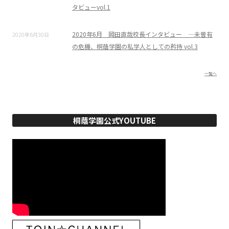
タビューvol.1
2020年6月 岡田直哉校長インタビュー ―未曽有
2020年6月30日
の危機、桐蔭学園の私学人としての矜持 vol.3
一覧へ
桐蔭学園公式YOUTUBE