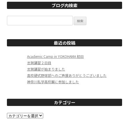
ブログ内検索
検
索:
最近の投稿
Academic Camp in YOKOHAMA 初日
志賀講習２日目
志賀講習が始まりました
高校硬式野球部へのご声援ありがとうございました
神奈川私学高校展に参加しました
カテゴリー
カ
テ
ゴ
リ