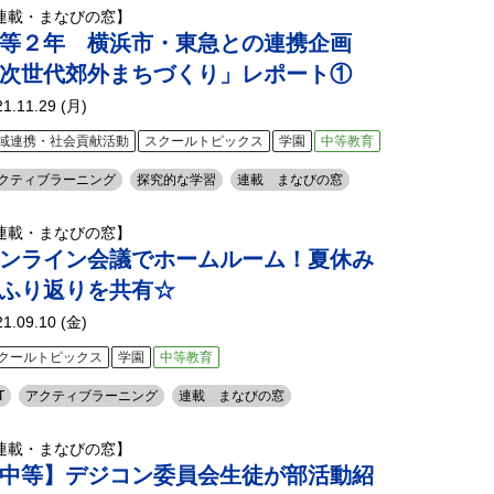
連載・まなびの窓】
等２年 横浜市・東急との連携企画
次世代郊外まちづくり」レポート①
21.11.29 (月)
域連携・社会貢献活動
スクールトピックス
学園
中等教育
クティブラーニング
探究的な学習
連載 まなびの窓
連載・まなびの窓】
ンライン会議でホームルーム！夏休み
ふり返りを共有☆
21.09.10 (金)
クールトピックス
学園
中等教育
T
アクティブラーニング
連載 まなびの窓
連載・まなびの窓】
中等】デジコン委員会生徒が部活動紹