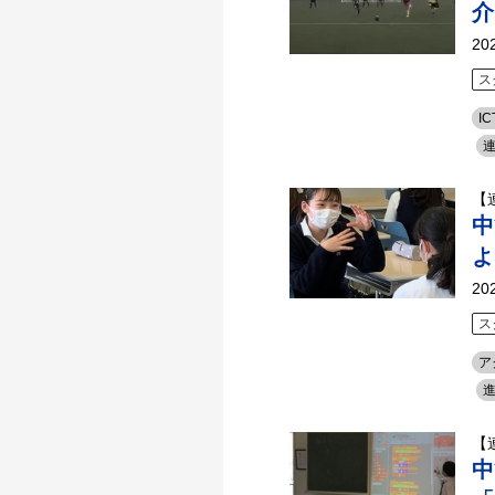
介
20
ス
IC
【
中
よ
20
ス
ア
【
中