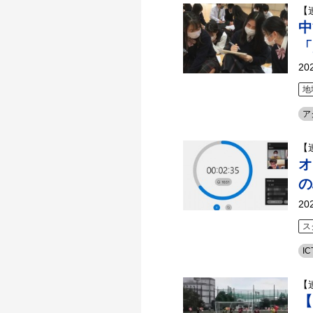
【
中
「
20
地
ア
【
オ
の
20
ス
IC
【
【