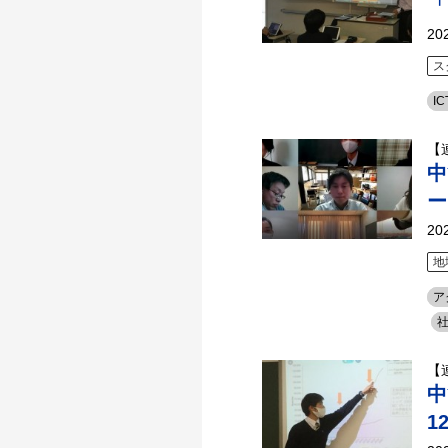
「
20
ス
IC
【
中
ー
20
地
ア
【
中
1