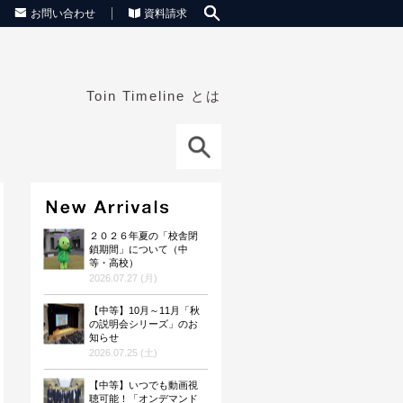
お問い合わせ
資料請求
Toin Timeline とは
２０２６年夏の「校舎閉
鎖期間」について（中
等・高校）
2026.07.27 (月)
【中等】10月～11月「秋
の説明会シリーズ」のお
知らせ
2026.07.25 (土)
【中等】いつでも動画視
聴可能！「オンデマンド