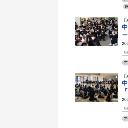
【
中
ー
20
地
ア
【
中
「
20
地
ア