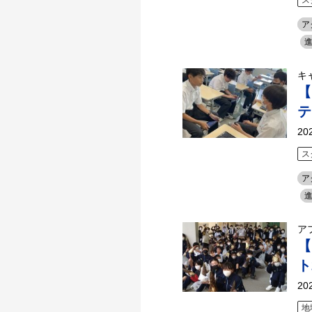
ス
ア
キ
【
テ
20
ス
ア
ア
【
ト
20
地