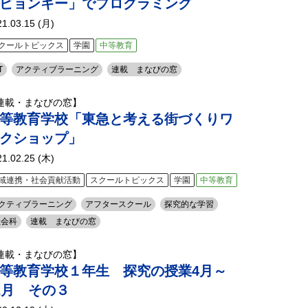
ピョンキー」でプログラミング
21.03.15 (月)
クールトピックス
学園
中等教育
T
アクティブラーニング
連載 まなびの窓
連載・まなびの窓】
等教育学校「東急と考える街づくりワ
クショップ」
21.02.25 (木)
域連携・社会貢献活動
スクールトピックス
学園
中等教育
クティブラーニング
アフタースクール
探究的な学習
社会科
連載 まなびの窓
連載・まなびの窓】
等教育学校１年生 探究の授業4月～
2月 その３