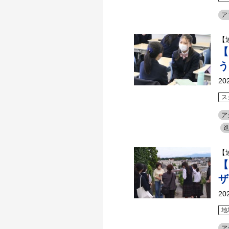
ア
【
【
う
20
ス
ア
【
【
ザ
20
地
ア