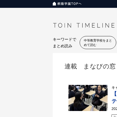
https://toin.ac.jp/timeline
キーワードで
中等教育学校をまと
めて読む
まとめ読み
連載 まなびの窓
キ
【
テ
20