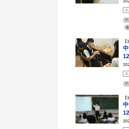
20
ス
ア
【
中
1
20
ス
ア
【
中
1
20