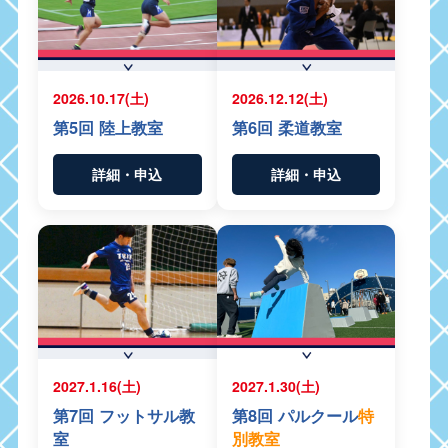
2026.10.17(土)
2026.12.12(土)
第5回 陸上教室
第6回 柔道教室
詳細・申込
詳細・申込
2027.1.16(土)
2027.1.30(土)
第7回 フットサル教
第8回 パルクール
特
室
別教室