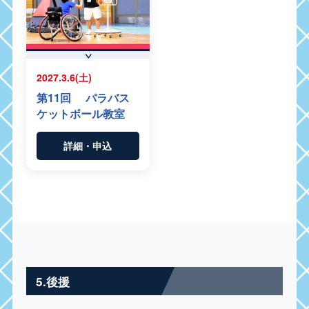
2027.3.6(土)
第11回 パラバス
ケットボール教室
詳細・申込
5.後援