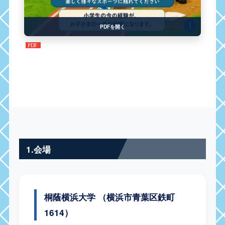
PDFを開く
1.会場
桐蔭横浜大学
（横浜市青葉区鉄町
1614）