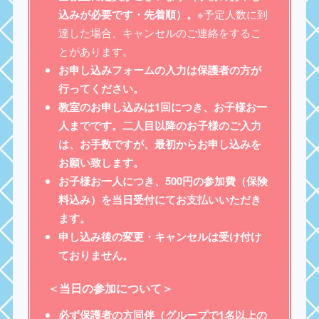
込みが必要です​・先着順）。
※予定人数に到
達した場合、キャンセルのご連絡をするこ
とがあります。
お申し込みフォームの入力は保護者の方が
行ってください。
教室のお申し込みは1回につき、お子様お一
人までです。二人目以降のお子様のご入力
は、お手数ですが、最初からお申し込みを
お願い致します。
お子様お一人につき、500円の参加費（保険
料込み）を当日受付にてお支払いいただき
ます。
申し込み後の変更・キャンセルは受け付け
ておりません。
＜当日の参加について＞
必ず保護者の方同伴（グループで1名以上の