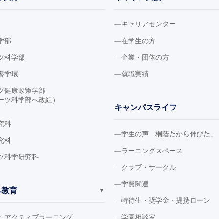
キャリアセンター
学部
在学生の方
ツ科学部
企業・団体の方
養学環
就職実績
ツ健康政策学部
ーツ科学部へ改組）
キャンパスライフ
究科
学生の声「桐蔭だから伸びた」
究科
ラーニングスペース
ツ科学研究科
クラブ・サークル
学費関連
る教育
▼
特待生・奨学金・提携ローン
たアクティブラーニング
学園相談室