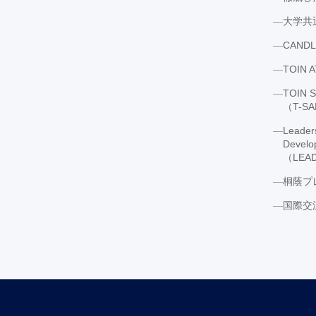
大学共
CAND
TOIN 
TOIN 
（T-S
Leaders
Develo
（LE
桐蔭プ
国際交