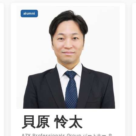
alumni
貝原 怜太
AZX Professionals Group パートナー 弁