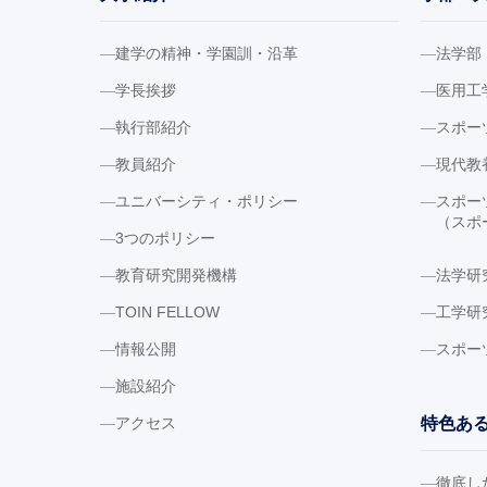
建学の精神・学園訓・沿革
法学部
学長挨拶
医用工
執行部紹介
スポー
教員紹介
現代教
ユニバーシティ・ポリシー
スポー
（スポ
3つのポリシー
教育研究開発機構
法学研
TOIN FELLOW
工学研
情報公開
スポー
施設紹介
アクセス
特色あ
徹底し