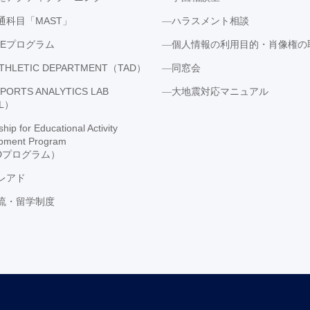
通科目「MAST」
ハラスメント相談
LEプログラム
個人情報の利用目的・肖像権の
ATHLETIC DEPARTMENT（TAD）
同窓会
SPORTS ANALYTICS LAB
大地震対応マニュアル
AL）
hip for Educational Activity
pment Program
ADプログラム）
レアド
流・留学制度