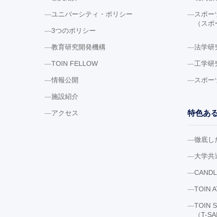
ユニバーシティ・ポリシー
スポー
（スポ
3つのポリシー
教育研究開発機構
法学研
TOIN FELLOW
工学研
情報公開
スポー
施設紹介
アクセス
特色あ
徹底し
大学共
CAND
TOIN 
TOIN 
（T-S