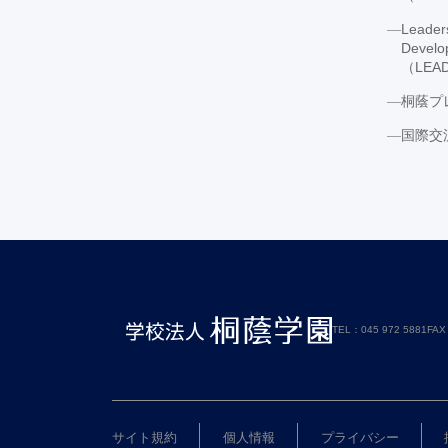
Leaders
Develo
（LE
桐蔭プ
国際交
TEL：045 972 5881
FAX
サイト規約
個人情報
プライバシー