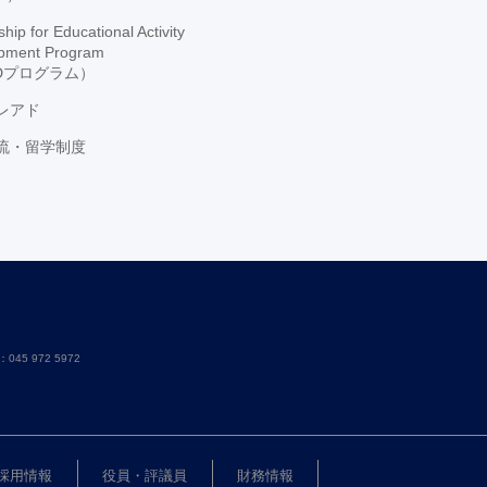
hip for Educational Activity
pment Program
ADプログラム）
レアド
流・留学制度
：045 972 5972
採用情報
役員・評議員
財務情報