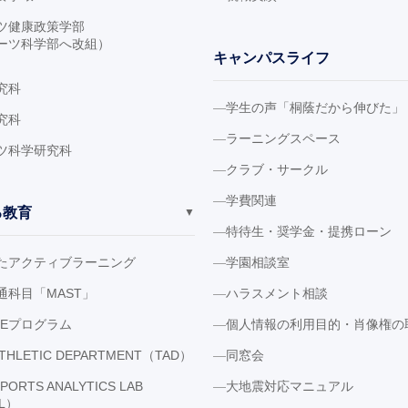
ツ健康政策学部
ーツ科学部へ改組）
キャンパスライフ
究科
学生の声「桐蔭だから伸びた」
究科
ラーニングスペース
ツ科学研究科
クラブ・サークル
学費関連
る教育
▼
特待生・奨学金・提携ローン
たアクティブラーニング
学園相談室
通科目「MAST」
ハラスメント相談
LEプログラム
個人情報の利用目的・肖像権の
ATHLETIC DEPARTMENT（TAD）
同窓会
SPORTS ANALYTICS LAB
大地震対応マニュアル
AL）