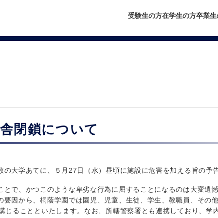
受験生の方
在学生の方
卒業生
校舎閉鎖について
の大学あてに、５月27日（水）昼頃に施設に危害を加える旨の予
とで、かつこのような卑劣な行為に屈することになるのは大変遺憾
の要因から、桐蔭学園では園児、児童、生徒、学生、教職員、その
を講じることといたします。なお、所轄警察署とも連携しており、学