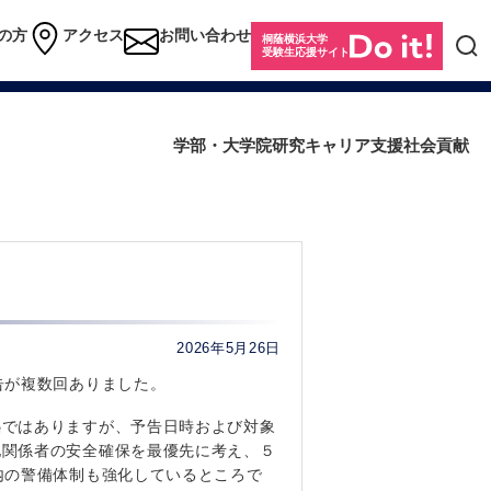
の方
アクセス
お問い合わせ
桐蔭横浜大学
受験生応援サイト
学部・大学院
研究
キャリア支援
社会貢献
2026年5月26日
告が複数回ありました。
ではありますが、予告日時および対象
他関係者の安全確保を最優先に考え、５
内の警備体制も強化しているところで