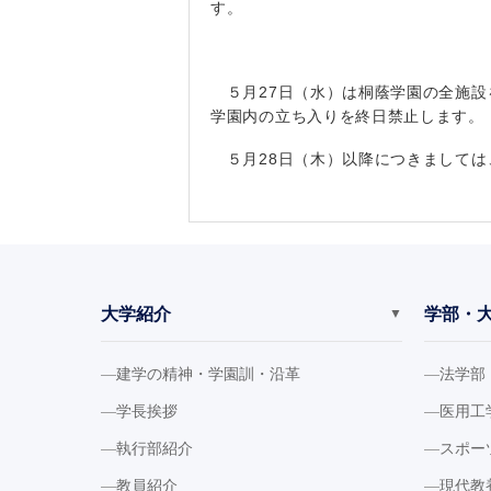
す。
５月27日（水）は桐蔭学園の全施設
学園内の立ち入りを終日禁止します。
５月28日（木）以降につきましては
大学紹介
学部・
▼
建学の精神・学園訓・沿革
法学部
学長挨拶
医用工
執行部紹介
スポー
教員紹介
現代教