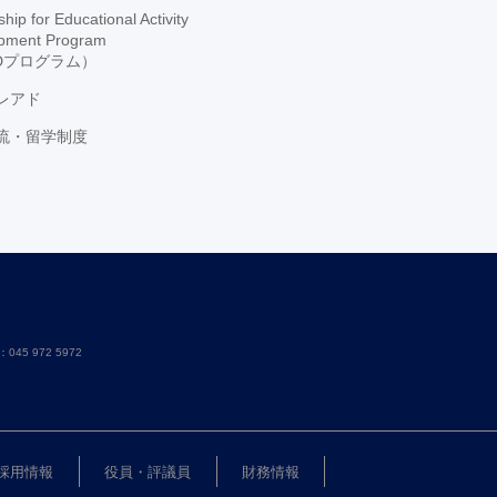
hip for Educational Activity
pment Program
ADプログラム）
レアド
流・留学制度
：045 972 5972
採用情報
役員・評議員
財務情報