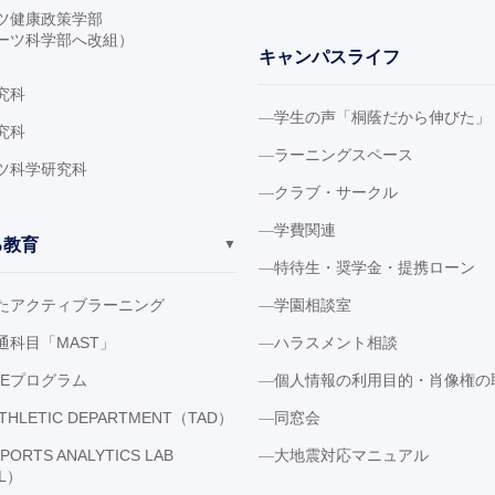
ツ健康政策学部
ーツ科学部へ改組）
キャンパスライフ
究科
学生の声「桐蔭だから伸びた」
究科
ラーニングスペース
ツ科学研究科
クラブ・サークル
学費関連
る教育
▼
特待生・奨学金・提携ローン
たアクティブラーニング
学園相談室
通科目「MAST」
ハラスメント相談
LEプログラム
個人情報の利用目的・肖像権の
ATHLETIC DEPARTMENT（TAD）
同窓会
SPORTS ANALYTICS LAB
大地震対応マニュアル
AL）