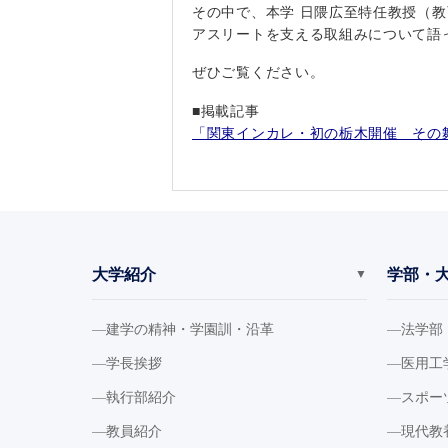
その中で、本学 日隈広至特任教授（
アスリートを支える取組みについて語
ぜひご覧ください。
■掲載記事
「関東インカレ・初の栃木開催 その舞台
大学紹介
学部・
▼
建学の精神・学園訓・沿革
法学部
学長挨拶
医用工
執行部紹介
スポー
教員紹介
現代教