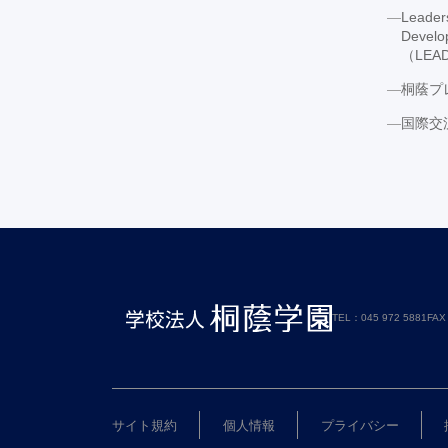
Leaders
Develo
（LE
桐蔭プ
国際交
TEL：045 972 5881
FAX
サイト規約
個人情報
プライバシー