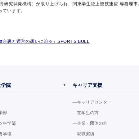
教育研究開発機構）が取り上げられ、関東学生陸上競技連盟 専務理
っています。
裏と運営の想いに迫る」SPORTS BULL
大学院
キャリア支援
▼
キャリアセンター
学部
在学生の方
ツ科学部
企業・団体の方
養学環
就職実績