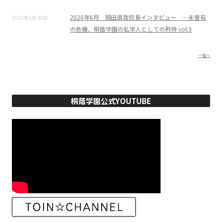
2020年6月 岡田直哉校長インタビュー ―未曽有
2020年6月30日
の危機、桐蔭学園の私学人としての矜持 vol.3
一覧へ
桐蔭学園公式YOUTUBE