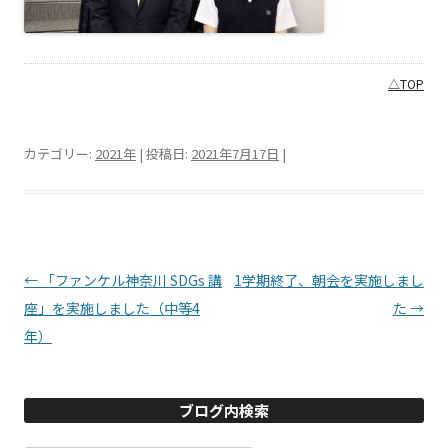
△TOP
カテゴリー:
2021年
| 投稿日:
2021年7月17日
|
投稿ナビゲーション
←
「ファンケル神奈川 SDGs 講
1学期終了、朝会を実施しまし
座」を実施しました（中等4
た
→
年）
ブログ内検索