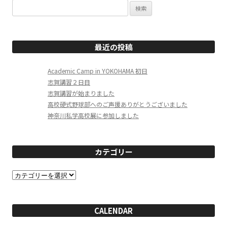
検
索:
最近の投稿
Academic Camp in YOKOHAMA 初日
志賀講習２日目
志賀講習が始まりました
高校硬式野球部へのご声援ありがとうございました
神奈川私学高校展に参加しました
カテゴリー
カ
テ
ゴ
リ
ー
CALENDAR