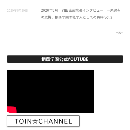
2020年6月 岡田直哉校長インタビュー ―未曽有
2020年6月30日
の危機、桐蔭学園の私学人としての矜持 vol.3
一覧へ
桐蔭学園公式YOUTUBE