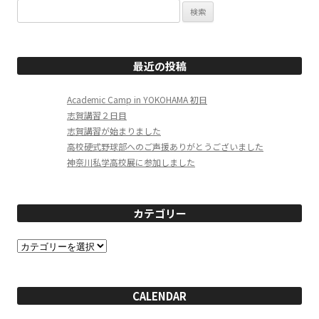
検
索:
最近の投稿
Academic Camp in YOKOHAMA 初日
志賀講習２日目
志賀講習が始まりました
高校硬式野球部へのご声援ありがとうございました
神奈川私学高校展に参加しました
カテゴリー
カ
テ
ゴ
リ
ー
CALENDAR