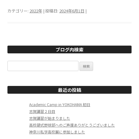
カテゴリー:
2022年
| 投稿日:
2024年6月1日
|
ブログ内検索
検
索:
最近の投稿
Academic Camp in YOKOHAMA 初日
志賀講習２日目
志賀講習が始まりました
高校硬式野球部へのご声援ありがとうございました
神奈川私学高校展に参加しました