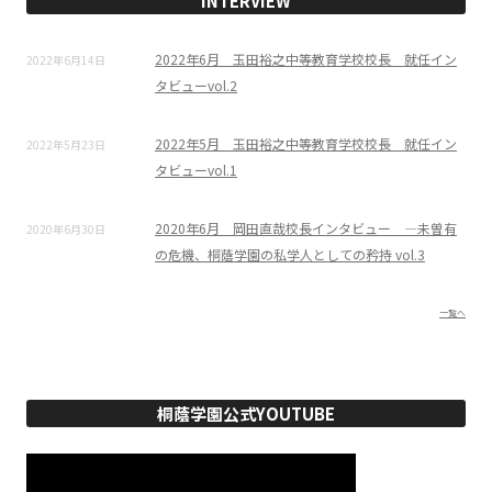
INTERVIEW
2022年6月 玉田裕之中等教育学校校長 就任イン
2022年6月14日
タビューvol.2
2022年5月 玉田裕之中等教育学校校長 就任イン
2022年5月23日
タビューvol.1
2020年6月 岡田直哉校長インタビュー ―未曽有
2020年6月30日
の危機、桐蔭学園の私学人としての矜持 vol.3
一覧へ
桐蔭学園公式YOUTUBE