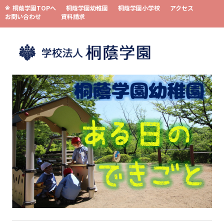
桐蔭学園TOPへ
桐蔭学園幼稚園
桐蔭学園小学校
アクセス
お問い合わせ
資料請求
コンテンツへスキップ