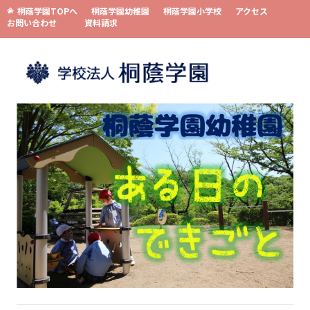
桐蔭学園TOPへ
桐蔭学園幼稚園
桐蔭学園小学校
アクセス
お問い合わせ
資料請求
コンテンツへスキップ