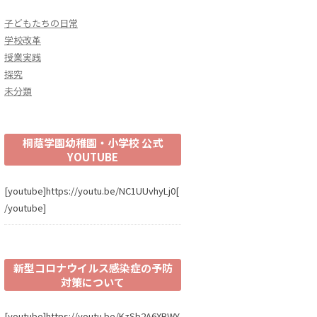
子どもたちの日常
学校改革
授業実践
探究
未分類
桐蔭学園幼稚園・小学校 公式
YOUTUBE
[youtube]https://youtu.be/NC1UUvhyLj0[
/youtube]
新型コロナウイルス感染症の予防
対策について
[youtube]https://youtu.be/KzSb2A6XBWY