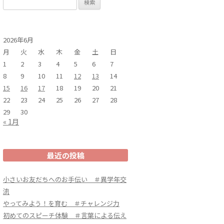
索:
2026年6月
月
火
水
木
金
土
日
1
2
3
4
5
6
7
8
9
10
11
12
13
14
15
16
17
18
19
20
21
22
23
24
25
26
27
28
29
30
« 1月
最近の投稿
小さいお友だちへのお手伝い ＃異学年交
流
やってみよう！を育む ＃チャレンジ力
初めてのスピーチ体験 ＃言葉による伝え