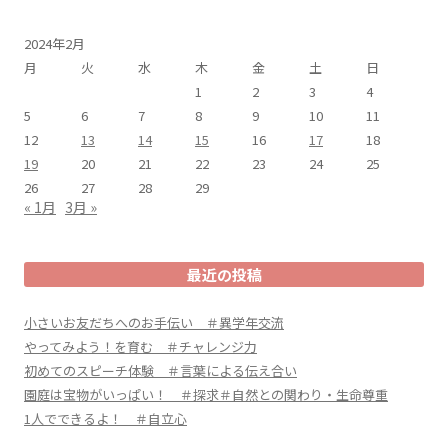
2024年2月
月
火
水
木
金
土
日
1
2
3
4
5
6
7
8
9
10
11
12
13
14
15
16
17
18
19
20
21
22
23
24
25
26
27
28
29
« 1月
3月 »
最近の投稿
小さいお友だちへのお手伝い ＃異学年交流
やってみよう！を育む ＃チャレンジ力
初めてのスピーチ体験 ＃言葉による伝え合い
園庭は宝物がいっぱい！ ＃探求＃自然との関わり・生命尊重
1人でできるよ！ ＃自立心