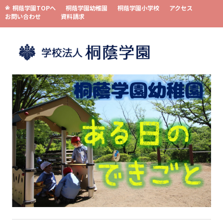
桐蔭学園TOPへ
桐蔭学園幼稚園
桐蔭学園小学校
アクセス
お問い合わせ
資料請求
コンテンツへスキップ