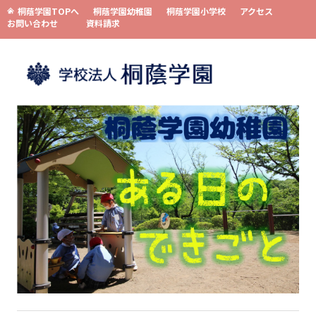
桐蔭学園TOPへ
桐蔭学園幼稚園
桐蔭学園小学校
アクセス
お問い合わせ
資料請求
コンテンツへスキップ