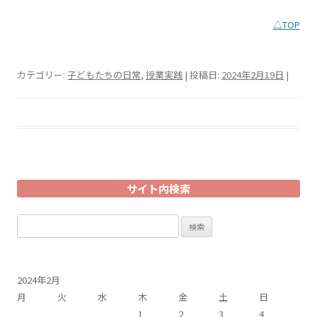
△TOP
カテゴリー:
子どもたちの日常
,
授業実践
| 投稿日:
2024年2月19日
|
サイト内検索
検
索:
2024年2月
月
火
水
木
金
土
日
1
2
3
4