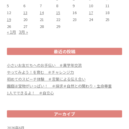
5
6
7
8
9
10
11
12
13
14
15
16
17
18
19
20
21
22
23
24
25
26
27
28
29
« 1月
3月 »
最近の投稿
小さいお友だちへのお手伝い ＃異学年交流
やってみよう！を育む ＃チャレンジ力
初めてのスピーチ体験 ＃言葉による伝え合い
園庭は宝物がいっぱい！ ＃探求＃自然との関わり・生命尊重
1人でできるよ！ ＃自立心
アーカイブ
2026年6月