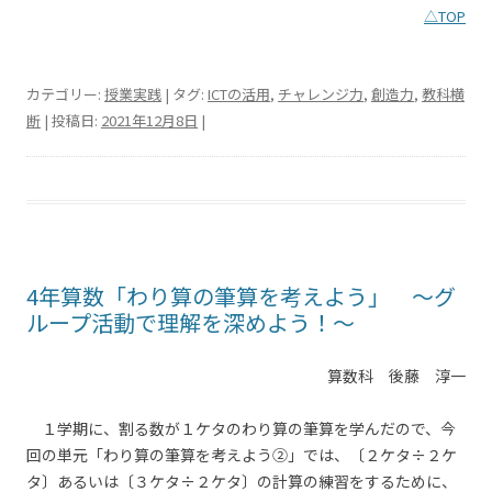
△TOP
カテゴリー:
授業実践
| タグ:
ICTの活用
,
チャレンジ力
,
創造力
,
教科横
断
| 投稿日:
2021年12月8日
|
4年算数「わり算の筆算を考えよう」 ～グ
ループ活動で理解を深めよう！～
算数科 後藤 淳一
１学期に、割る数が１ケタのわり算の筆算を学んだので、今
回の単元「わり算の筆算を考えよう②」では、〔２ケタ÷２ケ
タ〕あるいは〔３ケタ÷２ケタ〕の計算の練習をするために、