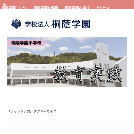
桐蔭学園TOPへ
桐蔭学園幼稚園
桐蔭学園小学校
アクセス
お問い合わせ
資料請求
コンテンツへスキップ
「
チャレンジ力
」タグアーカイブ