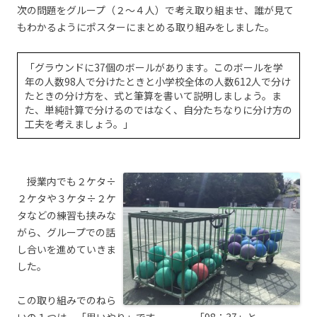
次の問題をグループ（２～４人）で考え取り組ませ、誰が見て
もわかるようにポスターにまとめる取り組みをしました。
「グラウンドに37個のボールがあります。このボールを学
年の人数98人で分けたときと小学校全体の人数612人で分け
たときの分け方を、式と筆算を書いて説明しましょう。ま
た、単純計算で分けるのではなく、自分たちなりに分け方の
工夫を考えましょう。」
授業内でも２ケタ÷
２ケタや３ケタ÷２ケ
タなどの練習も挟みな
がら、グループでの話
し合いを進めていきま
した。
この取り組みでのねら
いの１つは、「思いやり」です。 「98÷37」と