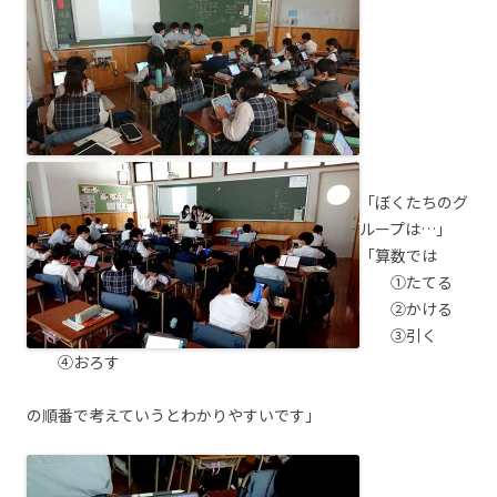
「ぼくたちのグ
ループは…」
「算数では
①たてる
②かける
③引く
④おろす
の順番で考えていうとわかりやすいです」