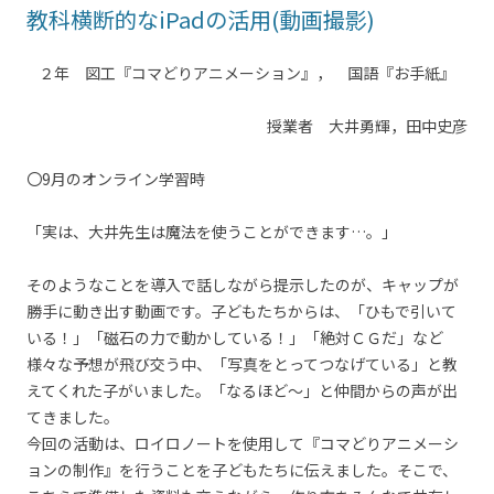
教科横断的なiPadの活用(動画撮影)
２年 図工『コマどりアニメーション』， 国語『お手紙』
授業者 大井勇輝，田中史彦
〇9月のオンライン学習時
「実は、大井先生は魔法を使うことができます…。」
そのようなことを導入で話しながら提示したのが、キャップが
勝手に動き出す動画です。子どもたちからは、「ひもで引いて
いる！」「磁石の力で動かしている！」「絶対ＣＧだ」など
様々な予想が飛び交う中、「写真をとってつなげている」と教
えてくれた子がいました。「なるほど～」と仲間からの声が出
てきました。
今回の活動は、ロイロノートを使用して『コマどりアニメーシ
ョンの制作』を行うことを子どもたちに伝えました。そこで、