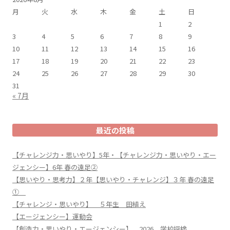
月
火
水
木
金
土
日
1
2
3
4
5
6
7
8
9
10
11
12
13
14
15
16
17
18
19
20
21
22
23
24
25
26
27
28
29
30
31
« 7月
最近の投稿
【チャレンジ力・思いやり】5年・【チャレンジ力・思いやり・エー
ジェンシー】6年 春の遠足②
【思いやり・思考力】２年【思いやり・チャレンジ】３年 春の遠足
①
【チャレンジ・思いやり】 ５年生 田植え
【エージェンシー】運動会
【創造力・思いやり・エージェンシー】 2026 学校探検