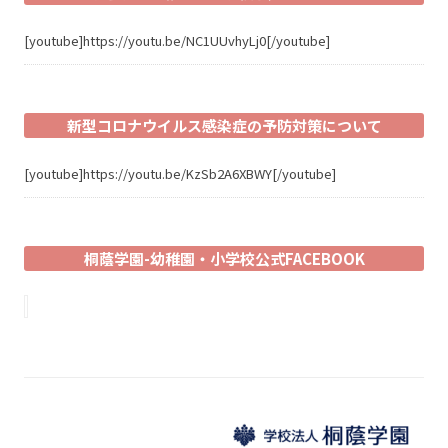
[youtube]https://youtu.be/NC1UUvhyLj0[/youtube]
新型コロナウイルス感染症の予防対策について
[youtube]https://youtu.be/KzSb2A6XBWY[/youtube]
桐蔭学園-幼稚園・小学校公式FACEBOOK