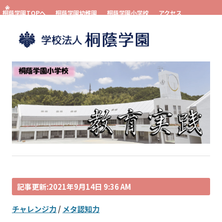
桐蔭学園TOPへ
桐蔭学園幼稚園
桐蔭学園小学校
アクセス
お問い合わせ
資料請求
コンテンツへスキップ
記事更新:2021年9月14日 9:36 AM
チャレンジ力
/
メタ認知力