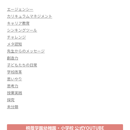
エージェンシー
カリキュラムマネジメント
キャリア教育
シンキングツール
チャレンジ
メタ認知
先生からのメッセージ
創造力
子どもたちの日常
学校改革
思いやり
思考力
授業実践
探究
未分類
桐蔭学園幼稚園・小学校 公式YOUTUBE