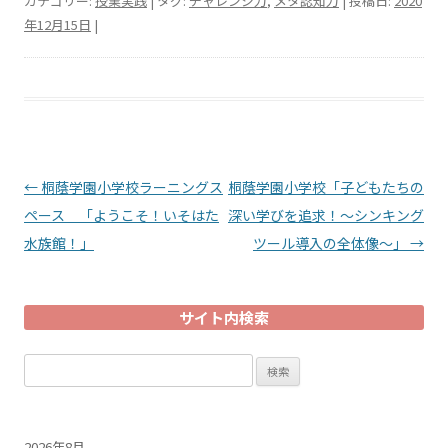
カテゴリー:
授業実践
| タグ:
チャレンジ力
,
メタ認知力
| 投稿日:
2020
年12月15日
|
投稿ナビゲーション
←
桐蔭学園小学校ラーニングス
桐蔭学園小学校「子どもたちの
ペース 「ようこそ！いそはた
深い学びを追求！～シンキング
水族館！」
ツール導入の全体像～」
→
サイト内検索
検
索:
2026年8月