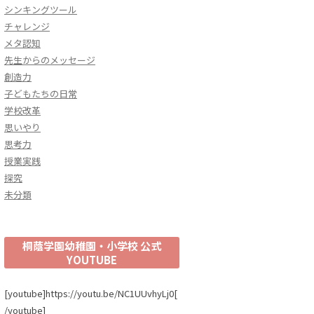
シンキングツール
チャレンジ
メタ認知
先生からのメッセージ
創造力
子どもたちの日常
学校改革
思いやり
思考力
授業実践
探究
未分類
桐蔭学園幼稚園・小学校 公式
YOUTUBE
[youtube]https://youtu.be/NC1UUvhyLj0[
/youtube]