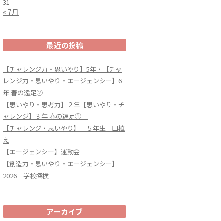
31
« 7月
最近の投稿
【チャレンジ力・思いやり】5年・【チャ
レンジ力・思いやり・エージェンシー】6
年 春の遠足②
【思いやり・思考力】２年【思いやり・チ
ャレンジ】３年 春の遠足①
【チャレンジ・思いやり】 ５年生 田植
え
【エージェンシー】運動会
【創造力・思いやり・エージェンシー】
2026 学校探検
アーカイブ