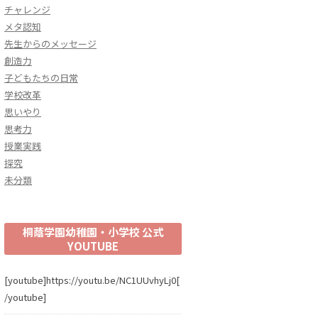
チャレンジ
メタ認知
先生からのメッセージ
創造力
子どもたちの日常
学校改革
思いやり
思考力
授業実践
探究
未分類
桐蔭学園幼稚園・小学校 公式
YOUTUBE
[youtube]https://youtu.be/NC1UUvhyLj0[
/youtube]