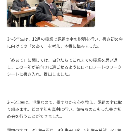
3～6年生は、12月の授業で課題の字の説明を行い、書き初め会
に向けての「めあて」を考え、本番に臨みました。
「めあて」に関しては、自分たちでこれまでの授業を思い返
し、この一年が前向きに過ごせるようにロイロノートのワーク
シートに書き入れ、提出しました。
3～6年生は、毛筆なので、墨すりから心を整え、課題の字に取
り組みます。どの学年も真剣に行い、気持ちのこもった書き初
め会を行うことができました。
課題の字は、3年生➔正月，4年生➔出発，5年生➔希望，6年生