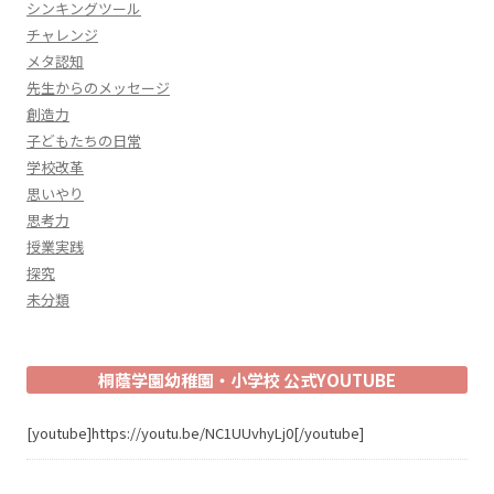
シンキングツール
チャレンジ
メタ認知
先生からのメッセージ
創造力
子どもたちの日常
学校改革
思いやり
思考力
授業実践
探究
未分類
桐蔭学園幼稚園・小学校 公式YOUTUBE
[youtube]https://youtu.be/NC1UUvhyLj0[/youtube]