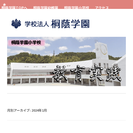
桐蔭学園TOPへ
桐蔭学園幼稚園
桐蔭学園小学校
アクセス
お問い合わせ
資料請求
コンテンツへスキップ
月別アーカイブ:
2024年1月