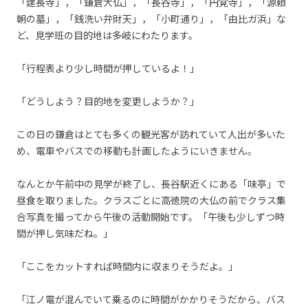
「建長寺」，「鎌倉大仏」，「長谷寺」，「円覚寺」，「源頼
朝の墓」，「銭洗い弁財天」，「小町通り」，「由比ガ浜」な
ど、見学班の目的地は多岐にわたります。
「行程表より少し時間が押しているよ！」
「どうしよう？目的地を変更しようか？」
この日の鎌倉はとても多くの観光客が訪れていて人出が多いた
め、電車やバスでの移動も計画したようにいきません。
なんとか午前中の見学が終了し、長谷駅近くにある「味亭」で
昼食を取りました。クラスごとに高徳院の大仏の前でクラス集
合写真を撮ってから午後の活動開始です。「午後も少しずつ時
間が押し気味だね。」
「ここをカットすれば時間内に収まりそうだよ。」
「江ノ電が混んでいて乗るのに時間がかかりそうだから、バス