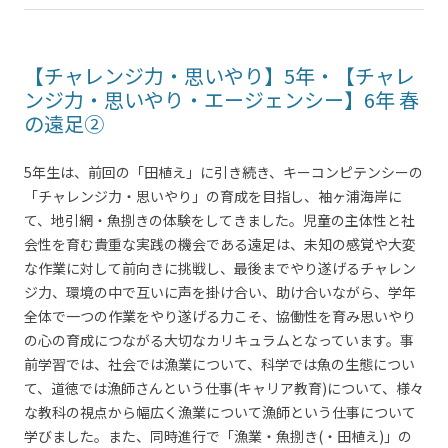
【チャレンジ力・思いやり】5年・【チャレ
ンジ力・思いやり・エージェンシー】6年 春
の遠足②
5年生は、前回の「田植え」に引き続き、キーコンピテンシーの
「チャレンジ力・思いやり」の育成を目指し、袖ヶ浦海岸に
て、地引網・魚捌きの体験をしてきました。児童の主体性と社
会性を育む貴重な実践の機会である遠足は、未知の感覚や大変
な作業に対して前向きに挑戦し、最後までやり遂げるチャレン
ジ力、環境の中で互いに声を掛け合い、助け合いながら、学年
全体で一つの作業をやり遂げる力こそ、協働性を育み思いやり
の心の育成につながる大切なカリキュラムとなっています。事
前学習では、社会では漁業について、科学では魚の生態につい
て、道徳では漁師さんという仕事(キャリア教育)について、様々
な教科の視点から幅広く漁業について漁師という仕事について
学びました。また、同時進行で「漁業・魚捌き(・田植え)」の