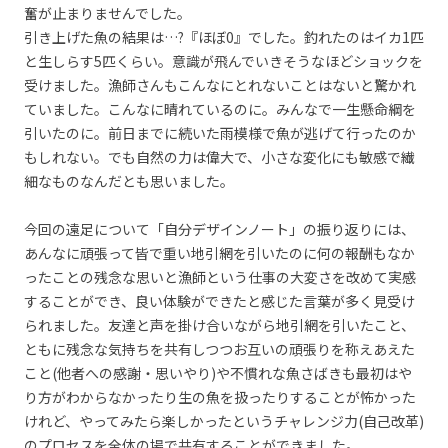
奮が止まりませんでした。
引き上げた魚の結果は…?『ほぼ0』でした。釣れたのはイカ1匹
と生しらす5匹くらい。意識が飛んでいきそうなほどショックを
受けました。漁師さんもこんなにとれないことはないと驚かれ
ていました。こんなに晴れているのに。みんなで一生懸命綱を
引いたのに。前日までに続いた雨模様で魚が逃げて行ったのか
もしれない。でも自然の力は偉大で、小さな変化にも敏感で繊
細なものなんだとも思いました。
今回の遠足について「自分デザインノート」の振り返りには、
あんなに頑張って皆で重い地引網を引いたのに何の報酬もなか
ったことの残念な思いと漁師という仕事の大変さを改めて実感
することができ、良い体験ができたと感じた言葉が多く見受け
られました。友達と声を掛け合いながら地引網を引いたこと、
ともに残念な気持ちを共有しつつお互いの頑張りを称えあえた
こと(他者への感謝・思いやり)や不慣れな魚さばきも最初はや
り方がわからなかったり生の魚を扱ったりすることが怖かった
けれど、やってみたら楽しかったというチャレンジ力(自己改革)
のプロセスを全体の場で共有することができました。