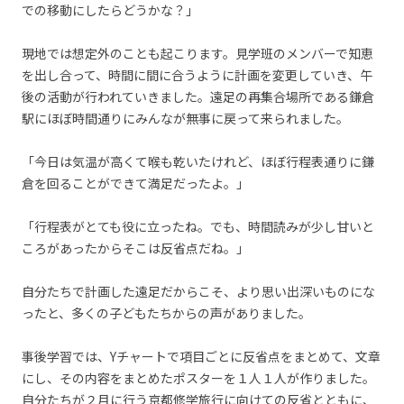
での移動にしたらどうかな？」
現地では想定外のことも起こります。見学班のメンバーで知恵
を出し合って、時間に間に合うように計画を変更していき、午
後の活動が行われていきました。遠足の再集合場所である鎌倉
駅にほぼ時間通りにみんなが無事に戻って来られました。
「今日は気温が高くて喉も乾いたけれど、ほぼ行程表通りに鎌
倉を回ることができて満足だったよ。」
「行程表がとても役に立ったね。でも、時間読みが少し甘いと
ころがあったからそこは反省点だね。」
自分たちで計画した遠足だからこそ、より思い出深いものにな
ったと、多くの子どもたちからの声がありました。
事後学習では、Yチャートで項目ごとに反省点をまとめて、文章
にし、その内容をまとめたポスターを１人１
人が作りました。
自分たちが２月に行う京都修学旅行に向けての反省とともに、