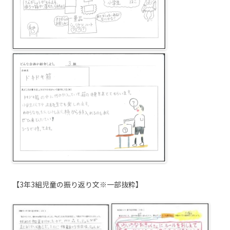
【3年3組児童の振り返り文※一部抜粋】