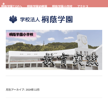
桐蔭学園TOPへ
桐蔭学園幼稚園
桐蔭学園小学校
アクセス
お問い合わせ
資料請求
コンテンツへスキップ
月別アーカイブ:
2024年12月