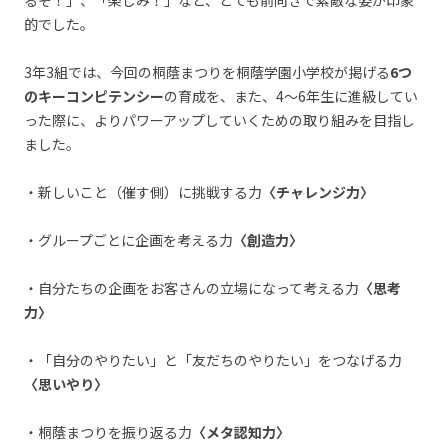
るぞ！」、「楽しみ！」など、とても前向きで素敵な姿が印象
的でした。
3年3組では、今回の桐蔭まつりを桐蔭学園小学校が掲げる
6つ
のキーコンピテンシー
の育成を、また、4～6年生に進級してい
った際に、よりパワーアップしていくための取り組みを目指し
ました。
・新しいこと（催す側）に挑戦する力
〈チャレンジ力〉
・グループごとに企画を考える力
〈創造力〉
・自分たちの企画をお客さんの立場になって考える力
〈思考
力〉
・「自分のやりたい」と「友だちのやりたい」をつなげる力
〈思いやり〉
・桐蔭まつりを振り返る力
〈メタ認知力〉