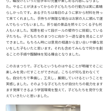
り，輪投げといった低学年の児童が楽しめる内容になりまし
た。やることが決まってからの子どもたちの行動力は実に素晴
らしかったです。ある子たちは毎日のように家から材料を持っ
て来てくれました。手持ちが無理な場合はお家の人に頼んで運
んでもらってもいました。折り紙の景品を黙々とつくる子も何
人もいました。知恵を絞って段ボールの壁作りに挑戦している
子たちも。子どもたちのまつりに向かう一途な姿を見ることが
できました。もちろん時には意見の相違から言い合いや嫌な思
いをした子もいたと思います。それも含めてみんなで何かを創
ることの手順や醍醐味を知る機会となりました。
このおまつりで，子どもというものはやることが明確でそこに
楽しみを見いだすことができれば，こちらが何も言わなくて
も，自分たちで準備し，工夫し，展開していけるということを
実感しました。そのような子どもたちが自分たちの能力をます
ます発揮できるよう学習環境を整えて，子どもたちを見守り支
えていきたいと思いました。