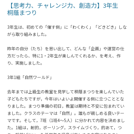
【思考力、チャレンジ力、創造力】3年生
桐蔭まつり
3年生は、初めての「催す側」に「わくわく」「どきどき」しな
がら取り組みました。
昨年の自分（たち）を思い出して、どんな「企画」や運営の仕
方だったら、特に1・2年生が楽しんでくれるか、を考え、作
り、実施しました。
3年1組「自然ワールド」
去年までは上級生の教室を見学して桐蔭まつりを楽しんでいた
子どもたちですが，今年はいよいよ開催する側に立つこととな
りました。まつり準備の初日，教室は期待と不安に包まれてい
ました。クラスのテーマは「自然」。誰もが親しめる良いテー
マです。そして，7班（1班4～5人）に分かれて内容を決めまし
た。1組は，射的，ボーリング，スライムづくり，的あて，つ